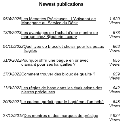
Newest publications
05/4/2025
Les Menottes Précieuses : L'Artisanat de
1 620
Manegane au Service du Désir
Views
13/6/2023
Les avantages de l'achat d'une montre de
673
marque chez Bijouterie Luxury
Views
04/10/2022
Quel type de bracelet choisir pour les peaux
663
fragiles
Views
31/8/2022
Pourquoi offrir une bague en or avec
656
diamant pour ses fiançailles ?
Views
17/3/2022
Comment trouver des bijoux de qualité ?
659
Views
13/3/2022
Les règles de base dans les évaluations des
642
pierres précieuses
Views
20/5/2021
Le cadeau parfait pour le baptême d’un bébé
648
Views
27/12/2018
Des montres et des marques de préstige
4 934
Views