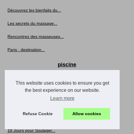
Découvrez les bienfaits du...
Les secrets du massage...
Rencontrez des masseuses...
Paris : destination...
piscine
Pourquoi les pompes à...
This website uses cookies to ensure you get
Fabriqué en France : Les...
the best experience on our website.
Learn more
Conseils pour une piscine...
Refuse Cookie
Allow cookies
spa
18 Jours pour Soulager...