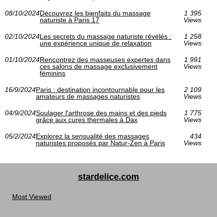
08/10/2024
Découvrez les bienfaits du massage
1 395
naturiste à Paris 17
Views
02/10/2024
Les secrets du massage naturiste révélés :
1 258
une expérience unique de relaxation
Views
01/10/2024
Rencontrez des masseuses expertes dans
1 991
ces salons de massage exclusivement
Views
féminins
16/9/2024
Paris : destination incontournable pour les
2 109
amateurs de massages naturistes
Views
04/9/2024
Soulager l'arthrose des mains et des pieds
1 775
grâce aux cures thermales à Dax
Views
05/2/2024
Explorez la sensualité des massages
434
naturistes proposés par Natur-Zen à Paris
Views
stardelice.com
Most Viewed