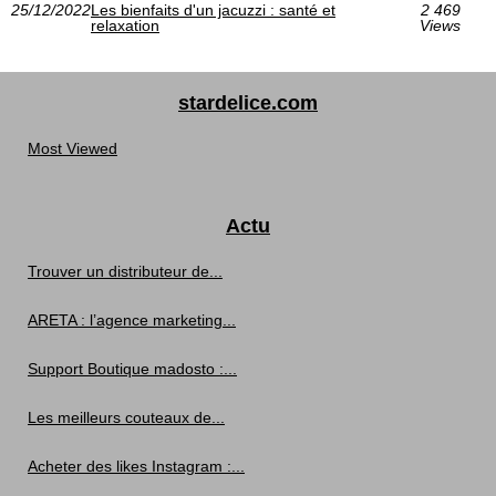
25/12/2022
Les bienfaits d'un jacuzzi : santé et
2 469
relaxation
Views
stardelice.com
Most Viewed
Actu
Trouver un distributeur de...
ARETA : l’agence marketing...
Support Boutique madosto :...
Les meilleurs couteaux de...
Acheter des likes Instagram :...