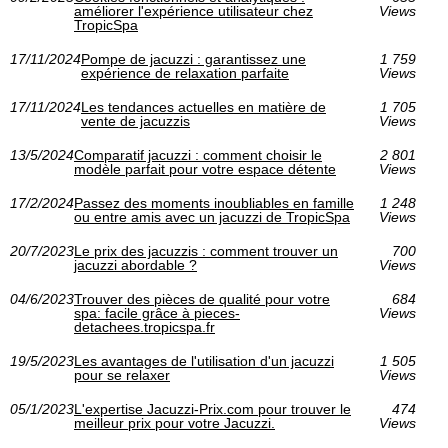
améliorer l'expérience utilisateur chez
Views
TropicSpa
17/11/2024
Pompe de jacuzzi : garantissez une
1 759
expérience de relaxation parfaite
Views
17/11/2024
Les tendances actuelles en matière de
1 705
vente de jacuzzis
Views
13/5/2024
Comparatif jacuzzi : comment choisir le
2 801
modèle parfait pour votre espace détente
Views
17/2/2024
Passez des moments inoubliables en famille
1 248
ou entre amis avec un jacuzzi de TropicSpa
Views
20/7/2023
Le prix des jacuzzis : comment trouver un
700
jacuzzi abordable ?
Views
04/6/2023
Trouver des pièces de qualité pour votre
684
spa: facile grâce à pieces-
Views
detachees.tropicspa.fr
19/5/2023
Les avantages de l'utilisation d'un jacuzzi
1 505
pour se relaxer
Views
05/1/2023
L'expertise Jacuzzi-Prix.com pour trouver le
474
meilleur prix pour votre Jacuzzi.
Views