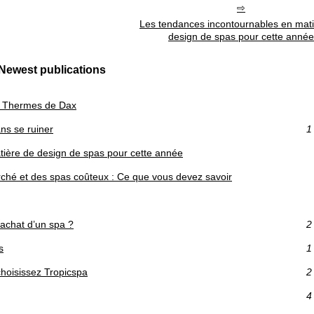
Les tendances incontournables en mat
design de spas pour cette année
Newest publications
ux Thermes de Dax
ns se ruiner
1
ière de design de spas pour cette année
rché et des spas coûteux : Ce que vous devez savoir
achat d’un spa ?
2
s
1
choisissez Tropicspa
2
4