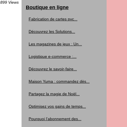
 899 Views
Boutique en ligne
Fabrication de cartes pvc...
Découvrez les Solutions...
Les magazines de jeux : Un...
Logistique e-commerce :...
Découvrez le savoir-faire...
Maison Yuma : commandez dès...
Partagez la magie de Noël...
Optimisez vos gains de temps...
Pourquoi l’abonnement des...