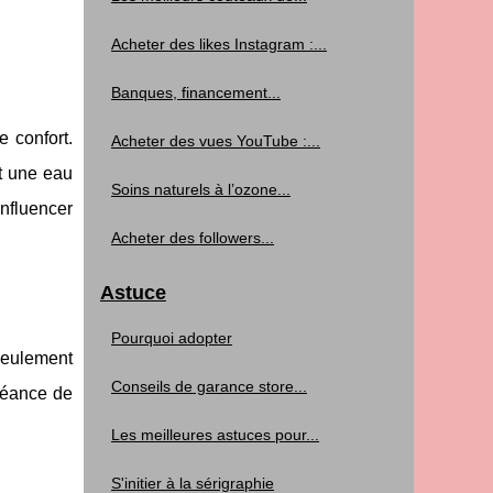
Acheter des likes Instagram :...
Banques, financement...
e confort.
Acheter des vues YouTube :...
t une eau
Soins naturels à l’ozone...
influencer
Acheter des followers...
Astuce
Pourquoi adopter
seulement
Conseils de garance store...
séance de
Les meilleures astuces pour...
S'initier à la sérigraphie