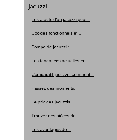
jacuzzi
Les atouts d'un jacuzzi pour...
Cookies fonctionnels et...
Pompe de jacuzzi :...
Les tendances actuelles en...
Comparatif jacuzzi : comment...
Passez des moments...
Le prix des jacuzzis :...
Trouver des pièces de...
Les avantages de...