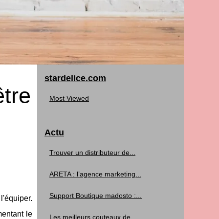
stardelice.com
être
Most Viewed
Actu
Trouver un distributeur de...
ARETA : l’agence marketing...
Support Boutique madosto :...
l'équiper.
entant le
Les meilleurs couteaux de...