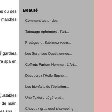
Beauté
ges ou des
s marches
Comment tester des...
Tatouage éphémère : l'art...
Protégez et Sublimez votre...
té gardera
Les Surprises Quotidiennes...
tre spa en
Coffrets Parfum Homme : L'Art...
Découvrez l'Huile Sèche...
Les bienfaits de l'épilation...
ajustables
Une Texture Légère et...
e de main
Cheveux gras quel shampoing :...
res spa
, il