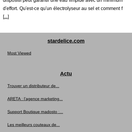
dispositif peut garantir une eau limpide avec un minimum
d'effort. Qu'est-ce qu'un électrolyseur au sel et comment f
[
...
]
stardelice.com
Most Viewed
Actu
Trouver un distributeur de...
ARETA : l’agence marketing...
Support Boutique madosto :...
Les meilleurs couteaux de...