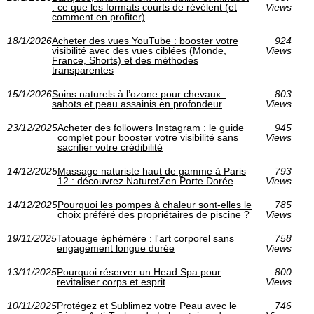
: ce que les formats courts de révèlent (et
Views
comment en profiter)
18/1/2026
Acheter des vues YouTube : booster votre
924
visibilité avec des vues ciblées (Monde,
Views
France, Shorts) et des méthodes
transparentes
15/1/2026
Soins naturels à l’ozone pour chevaux :
803
sabots et peau assainis en profondeur
Views
23/12/2025
Acheter des followers Instagram : le guide
945
complet pour booster votre visibilité sans
Views
sacrifier votre crédibilité
14/12/2025
Massage naturiste haut de gamme à Paris
793
12 : découvrez NaturetZen Porte Dorée
Views
14/12/2025
Pourquoi les pompes à chaleur sont-elles le
785
choix préféré des propriétaires de piscine ?
Views
19/11/2025
Tatouage éphémère : l'art corporel sans
758
engagement longue durée
Views
13/11/2025
Pourquoi réserver un Head Spa pour
800
revitaliser corps et esprit
Views
10/11/2025
Protégez et Sublimez votre Peau avec le
746