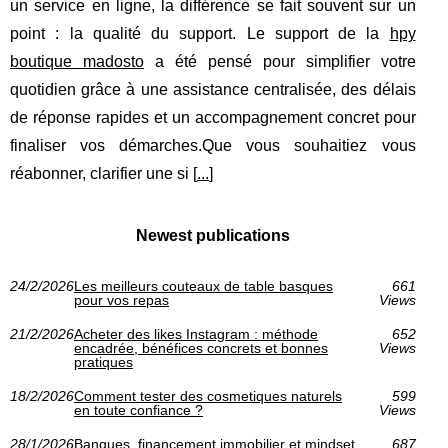
un service en ligne, la différence se fait souvent sur un
point : la qualité du support. Le support de la
hpy
boutique madosto
a été pensé pour simplifier votre
quotidien grâce à une assistance centralisée, des délais
de réponse rapides et un accompagnement concret pour
finaliser vos démarches.Que vous souhaitiez vous
réabonner, clarifier une si [
...
]
Newest publications
24/2/2026
Les meilleurs couteaux de table basques
661
pour vos repas
Views
21/2/2026
Acheter des likes Instagram : méthode
652
encadrée, bénéfices concrets et bonnes
Views
pratiques
18/2/2026
Comment tester des cosmetiques naturels
599
en toute confiance ?
Views
28/1/2026
Banques, financement immobilier et mindset
687