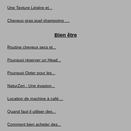
Une Texture Légère et...
Cheveux gras quel shampoing :...
Bien être
Routine cheveux secs et...
Pourquoi réserver un Head...
Pourquoi Opter pour les...
NaturZen : Une évasion...
Location de machine à café:...
Quand faut-il utiliser des...
Comment bien acheter des...