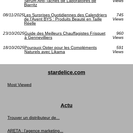
Sérum Anti-Taches de Laboratoires de
Views
Biarritz
08/11/2025
Les Surprises Quotidiennes des Calendriers
745
de l'Avent BYS : Produits Beauté en Taille
Views
Réelle
23/10/2025
Guide des Meilleurs Chauffagistes Frisquet
960
à Gennevilliers
Views
18/10/2025
Pourquoi Opter pour les Compléments
591
Naturels avec Likama
Views
stardelice.com
Most Viewed
Actu
Trouver un distributeur de...
ARETA : l’agence marketing...