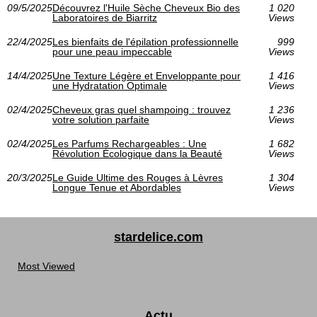
09/5/2025
Découvrez l'Huile Sèche Cheveux Bio des
1 020
Laboratoires de Biarritz
Views
22/4/2025
Les bienfaits de l'épilation professionnelle
999
pour une peau impeccable
Views
14/4/2025
Une Texture Légère et Enveloppante pour
1 416
une Hydratation Optimale
Views
02/4/2025
Cheveux gras quel shampoing : trouvez
1 236
votre solution parfaite
Views
02/4/2025
Les Parfums Rechargeables : Une
1 682
Révolution Écologique dans la Beauté
Views
20/3/2025
Le Guide Ultime des Rouges à Lèvres
1 304
Longue Tenue et Abordables
Views
stardelice.com
Most Viewed
Actu