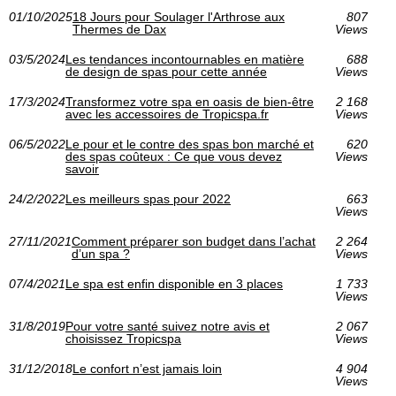
01/10/2025
18 Jours pour Soulager l'Arthrose aux
807
Thermes de Dax
Views
03/5/2024
Les tendances incontournables en matière
688
de design de spas pour cette année
Views
17/3/2024
Transformez votre spa en oasis de bien-être
2 168
avec les accessoires de Tropicspa.fr
Views
06/5/2022
Le pour et le contre des spas bon marché et
620
des spas coûteux : Ce que vous devez
Views
savoir
24/2/2022
Les meilleurs spas pour 2022
663
Views
27/11/2021
Comment préparer son budget dans l’achat
2 264
d’un spa ?
Views
07/4/2021
Le spa est enfin disponible en 3 places
1 733
Views
31/8/2019
Pour votre santé suivez notre avis et
2 067
choisissez Tropicspa
Views
31/12/2018
Le confort n’est jamais loin
4 904
Views