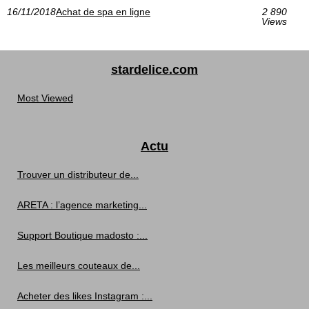
16/11/2018
Achat de spa en ligne
2 890
Views
stardelice.com
Most Viewed
Actu
Trouver un distributeur de...
ARETA : l’agence marketing...
Support Boutique madosto :...
Les meilleurs couteaux de...
Acheter des likes Instagram :...