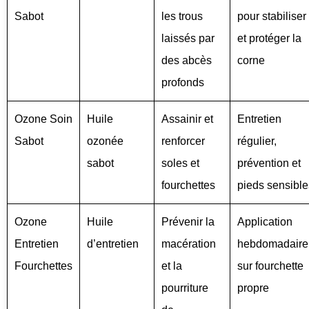
Sabot
les trous
pour stabiliser
laissés par
et protéger la
des abcès
corne
profonds
Ozone Soin
Huile
Assainir et
Entretien
Sabot
ozonée
renforcer
régulier,
sabot
soles et
prévention et
fourchettes
pieds sensible
Ozone
Huile
Prévenir la
Application
Entretien
d’entretien
macération
hebdomadaire
Fourchettes
et la
sur fourchette
pourriture
propre