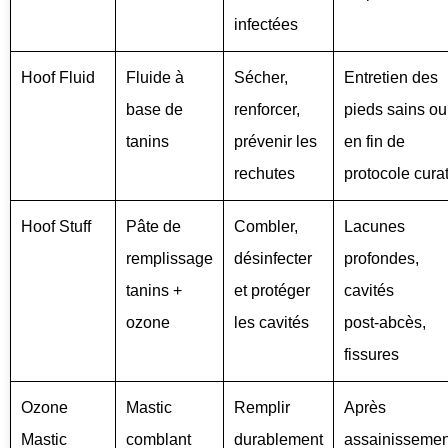
infectées
Hoof Fluid
Fluide à
Sécher,
Entretien des
base de
renforcer,
pieds sains ou
tanins
prévenir les
en fin de
rechutes
protocole curat
Hoof Stuff
Pâte de
Combler,
Lacunes
remplissage
désinfecter
profondes,
tanins +
et protéger
cavités
ozone
les cavités
post‑abcès,
fissures
Ozone
Mastic
Remplir
Après
Mastic
comblant
durablement
assainissemen