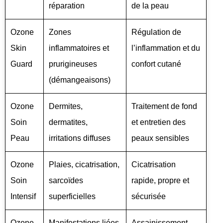
réparation
de la peau
Ozone
Zones
Régulation de
Skin
inflammatoires et
l’inflammation et du
Guard
prurigineuses
confort cutané
(démangeaisons)
Ozone
Dermites,
Traitement de fond
Soin
dermatites,
et entretien des
Peau
irritations diffuses
peaux sensibles
Ozone
Plaies, cicatrisation,
Cicatrisation
Soin
sarcoïdes
rapide, propre et
Intensif
superficielles
sécurisée
Ozone
Manifestations liées
Assainissement,