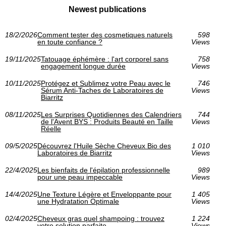
Newest publications
18/2/2026
Comment tester des cosmetiques naturels
598
en toute confiance ?
Views
19/11/2025
Tatouage éphémère : l'art corporel sans
758
engagement longue durée
Views
10/11/2025
Protégez et Sublimez votre Peau avec le
746
Sérum Anti-Taches de Laboratoires de
Views
Biarritz
08/11/2025
Les Surprises Quotidiennes des Calendriers
744
de l'Avent BYS : Produits Beauté en Taille
Views
Réelle
09/5/2025
Découvrez l'Huile Sèche Cheveux Bio des
1 010
Laboratoires de Biarritz
Views
22/4/2025
Les bienfaits de l'épilation professionnelle
989
pour une peau impeccable
Views
14/4/2025
Une Texture Légère et Enveloppante pour
1 405
une Hydratation Optimale
Views
02/4/2025
Cheveux gras quel shampoing : trouvez
1 224
votre solution parfaite
Views