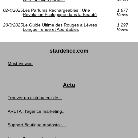
02/4/2025
Les Parfums Rechargeables : Une
1 677
Révolution Écologique dans la Beauté
Views
20/3/2025
Le Guide Ultime des Rouges à Lèvres
1 297
Longue Tenue et Abordables
Views
stardelice.com
Most Viewed
Actu
Trouver un distributeur de...
ARETA : l’agence marketing...
Support Boutique madosto :...