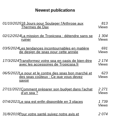
Newest publications
01/10/2025
18 Jours pour Soulager l'Arthrose aux
813
Thermes de Dax
Views
02/12/2024
La mission de Tropicspa : détendre sans se
1 304
ruiner
Views
03/5/2024
Les tendances incontournables en matière
691
de design de spas pour cette année
Views
17/3/2024
Transformez votre spa en oasis de bien-être
2 174
avec les accessoires de Tropicspa.fr
Views
06/5/2022
Le pour et le contre des spas bon marché et
623
des spas coûteux : Ce que vous devez
Views
savoir
27/11/2021
Comment préparer son budget dans l’achat
2 271
d’un spa ?
Views
07/4/2021
Le spa est enfin disponible en 3 places
1 739
Views
31/8/2019
Pour votre santé suivez notre avis et
2 074