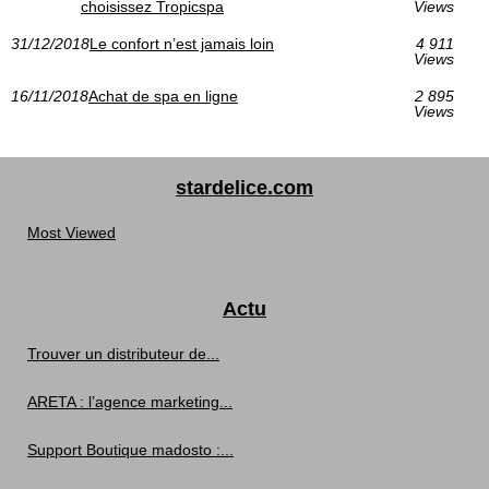
choisissez Tropicspa
Views
31/12/2018
Le confort n’est jamais loin
4 911
Views
16/11/2018
Achat de spa en ligne
2 895
Views
stardelice.com
Most Viewed
Actu
Trouver un distributeur de...
ARETA : l’agence marketing...
Support Boutique madosto :...