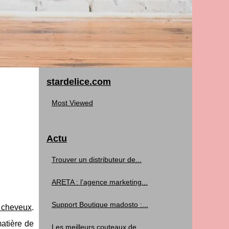
stardelice.com
Most Viewed
Actu
Trouver un distributeur de...
ARETA : l’agence marketing...
Support Boutique madosto :...
é cheveux
.
atière de
Les meilleurs couteaux de...