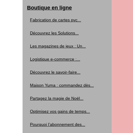
Boutique en ligne
Fabrication de cartes pvc...
Découvrez les Solutions...
Les magazines de jeux : Un...
Logistique e-commerce :...
Découvrez le savoir-faire...
Maison Yuma : commandez dès...
Partagez la magie de Noël...
Optimisez vos gains de temps...
Pourquoi l’abonnement des...